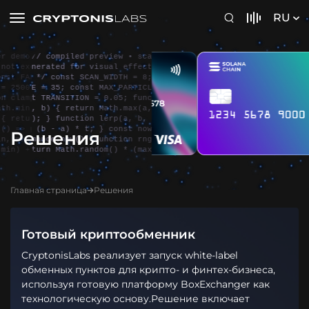
RU
/* ge

// compiled preview • scanner demo /* ge

// compiled preview • scanner 
cuted

nerated for visual effect – not executed

nerated for visual effect – no
E_ZON

 */ const SCAN_WIDTH = 8; const FADE_ZON

 */ const SCAN_WIDTH = 8; cons
 cons

E = 35; const MAX_PARTICLES = 2500; cons

E = 35; const MAX_PARTICLES = 
(n, a

t TRANSITION = 0.05; function clamp(n, a

t TRANSITION = 0.05; function 
b, n)

, b) { return Math.max(a, Math.min(b, n)

, b) { return Math.max(a, Math
n a +

); } function lerp(a, b, t) { return a +

); } function lerp(a, b, t) { 
erfor

 (b - a) * t; } const now = () => perfor

 (b - a) * t; } const now = ()
Решения
 { re

mance.now(); function rng(min, max) { re

mance.now(); function rng(min,
 min; 
turn Math.random() * (max - min) + min; 
turn Math.random() * (max - m
Главная страница
Решения
Готовый криптообменник
CryptonisLabs реализует запуск white-label
обменных пунктов для крипто- и финтех-бизнеса,
используя готовую платформу BoxExchanger как
технологическую основу.Решение включает