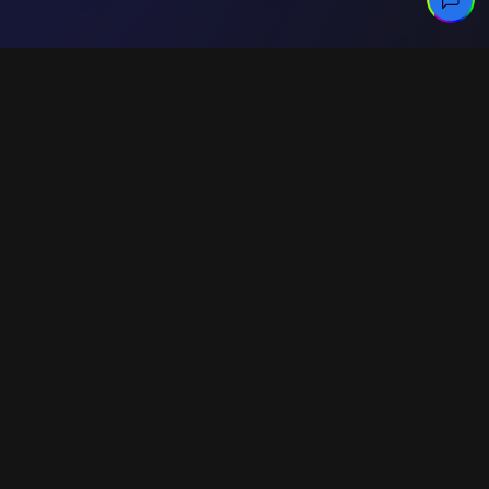
Ваш проект в надежных руках
Отправить запрос
Facebook
Instagram
YouTube
LinkedIn
Контакты
+ 44 7418 320457
[email protected]