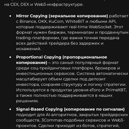
на CEX, DEX и Web3-инфраструктуре.
Mirror Copying (зеркальное копирование)
работает
с Binance, OKX, KuCoin, WhiteBIT и любыми API,
которые поддерживают real-time WebSocket. Этот
формат нужен биржам, терминалам и продвинутым
trading-платформам, где важна точная передача
всех действий трейдера без задержек и
искажений.
Proportional Copying (пропорциональное
копирование)
– это самый популярный формат
среди соц-трейдинговых платформ, брокеров и
инвестиционных сервисов. Система автоматически
масштабирует объем сделки под депозит
инвестора, сохраняя структуру и логику стратегии.
Используется в продуктах уровня eToro и PrimeXBT,
а также полностью поддерживается в наших
решениях.
Signal-Based Copying (копирование по сигналам)
подходит для AI-алгоритмов, закрытых трейдерских
сообществ, 3Commas-подобных сервисов и Web3-
проектов. Сделки приходят из ботов, стратегий,