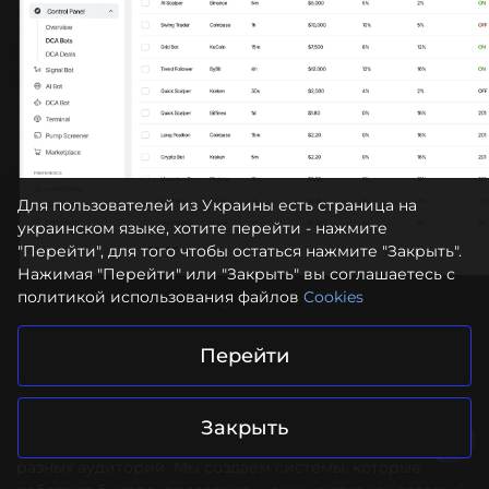
Для пользователей из Украины есть страница на
украинском языке, хотите перейти - нажмите
"Перейти", для того чтобы остаться нажмите "Закрыть".
Нажимая "Перейти" или "Закрыть" вы соглашаетесь с
политикой использования файлов
Cookies
Перейти
Примеры сценариев
Copy-trading – это не один продукт, а десятки форматов,
Закрыть
которые можно запустить на разных рынках и для
разных аудиторий. Мы создаём системы, которые