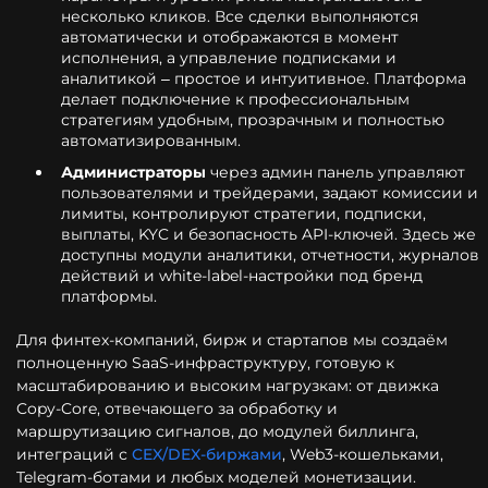
несколько кликов. Все сделки выполняются
автоматически и отображаются в момент
исполнения, а управление подписками и
аналитикой – простое и интуитивное. Платформа
делает подключение к профессиональным
стратегиям удобным, прозрачным и полностью
автоматизированным.
Администраторы
через админ панель управляют
пользователями и трейдерами, задают комиссии и
лимиты, контролируют стратегии, подписки,
выплаты, KYC и безопасность API-ключей. Здесь же
доступны модули аналитики, отчетности, журналов
действий и white-label-настройки под бренд
платформы.
Для финтех-компаний, бирж и стартапов мы создаём
полноценную SaaS-инфраструктуру, готовую к
масштабированию и высоким нагрузкам: от движка
Copy-Core, отвечающего за обработку и
маршрутизацию сигналов, до модулей биллинга,
интеграций с
CEX/DEX-биржами
, Web3-кошельками,
Telegram-ботами и любых моделей монетизации.