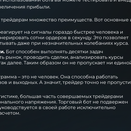
увеличения прибыли.
т трейдерам множество преимуществ. Вот основные и
еагирует на сигналы гораздо быстрее человека и
нерировать сотни ордеров в секунду. Это позволяет
тывать даже при незначительных колебаниях курса.
и.
Бот способен выполнять десятки задач
ь рынок, проводить сделки, анализировать курсы
так далее. Таким образом он не пропускает ни едино
рамма – это не человек. Она способна работать
ов и выходных. А значит, трейдер точно не пропусти
тистике, большая часть совершаемых трейдерами
онального напряжения. Торговый бот не подвержен
руководствуется в своей работе исключительно
асчетом.