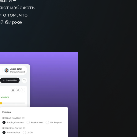
ации –
ляют избежать
 о том, что
ой бирже