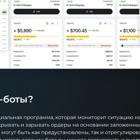
о-боты?
циальная программа, которая мониторит ситуацию на
крывать и зарывать ордеры на основании заложенны
 могут быть как предустановлены, так и отрегулиро
ри использовании бота вы можете тестировать и внед