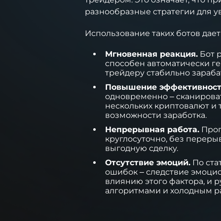
разнообразные стратегии для 
Использование таких ботов дае
Мгновенная реакция.
Бот р
способен автоматически ге
трейдеру стабильно зараба
Повышение эффективност
одновременно – сканироват
нескольких криптовалют и 
возможности заработка.
Непрерывная работа.
Прог
круглосуточно, без перерыв
выгодную сделку.
Отсутствие эмоций.
По ста
ошибок – следствие эмоци
влиянию этого фактора, и 
алгоритмами и холодным р