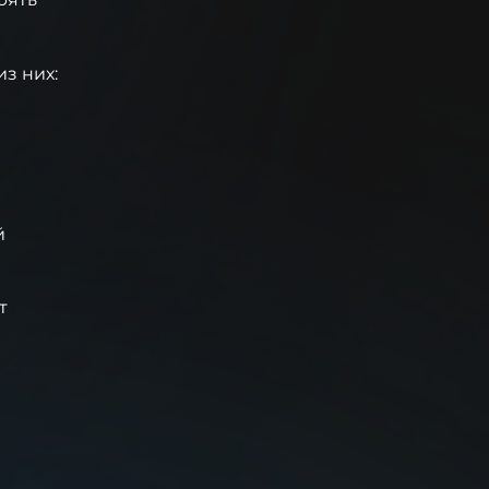
з них:
й
т