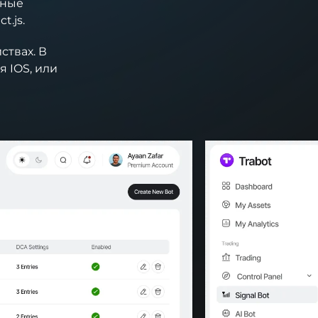
чные
t.js.
ствах. В
я IOS, или