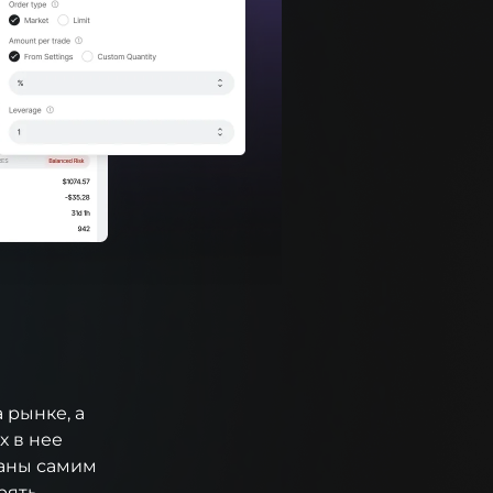
 рынке, а
х в нее
ваны самим
рять