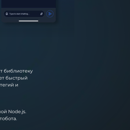
ет библиотеку
ает быстрый
тегий и
й Node.js.
тобота.