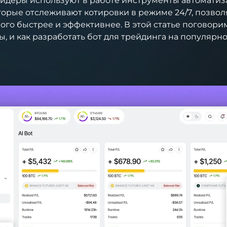
йдеры используют в работе инструменты автоматиз
торые отслеживают котировки в режиме 24/7, позво
ого быстрее и эффективнее. В этой статье поговорим
, и как разработать бот для трейдинга на популярн