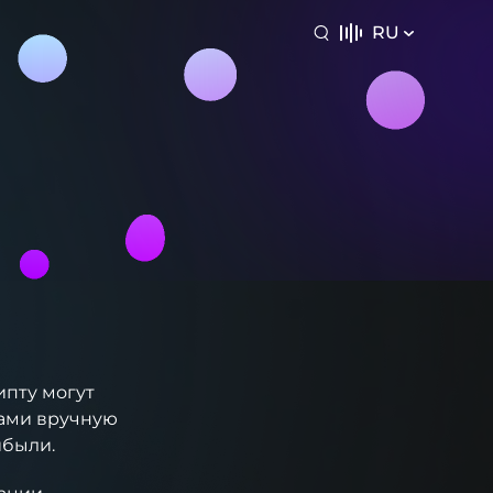
RU
ипту могут
вами вручную
ибыли.