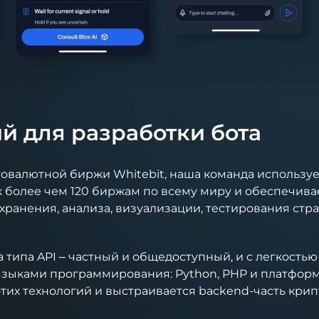
й для разработки бота
товалютной биржи Whitebit, наша команда использу
к более чем 120 биржам по всему миру и обеспечив
ранения, анализа, визуализации, тестирования стра
 типа API – частный и общедоступный, и с легкостью
зыками программирования: Python, PHP и платформо
тих технологий и выстраивается backend-часть крип