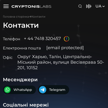
UA
Головна сторінка
Контакти
Контакти
+ 44 7418 320457
!
Телефон
[email protected]
Електронна пошта
Округ Харью, Талін, Центрально-
Офіс
Міський район, вулиця Весівярава 50-
201, 10152
Месенджери
WhatsApp
Telegram
Соціальні мережі