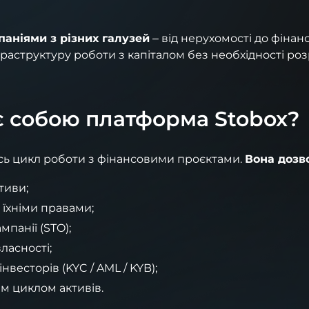
аніями з різних галузей
– від нерухомості до фінанс
раструктуру роботи з капіталом без необхідності ро
 собою платформа Stobox?
сь цикл роботи з фінансовими проєктами.
Вона дозв
тиви;
 їхніми правами;
мпанії (STO);
ласності;
весторів (KYC / AML / KYB);
м циклом активів.