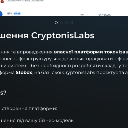
шення CryptonisLabs
рення та впровадження
власної платформи токенізац
ізнес-інфраструктуру, яка дозволяє працювати з фін
ній системі – без необхідності розробляти складну те
тформа
Stobox
, на базі якої CryptonisLabs проєктує та
s?
 створення платформи:
ішення під вашу бізнес-модель;