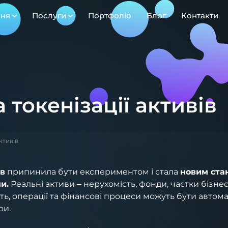
ння
Послуги
Портфоліо
Блог
Контакти
 токенізації активів
ктивів
ів
припинила бути експериментом і стала
новим ста
и.
Реальні активи – нерухомість, фонди, частки бізне
ть, операції та фінансові процеси можуть бути автома
ри.