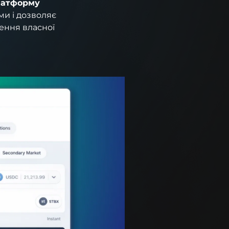
латформу
ми і дозволяє
ння власної