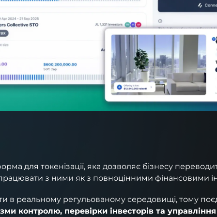
?
орма для токенізації, яка дозволяє бізнесу переводи
працювати з ними як з повноцінними фінансовими і
и в реальному регульованому середовищі, тому поє
зми контролю, перевірки інвесторів та управлінн