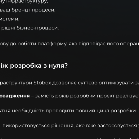
у інфраструктуру;
ваш бренд і процеси;
истеми;
трішні бізнес-процеси.
отову до роботи платформу, яка відповідає його опера
іж розробка з нуля?
аструктури Stobox дозволяє суттєво оптимізувати з
ровадження
– замість років розробки проєкт реалізує
сутня необхідність проводити повний цикл розробки
 використовується рішення, яке вже застосовується 