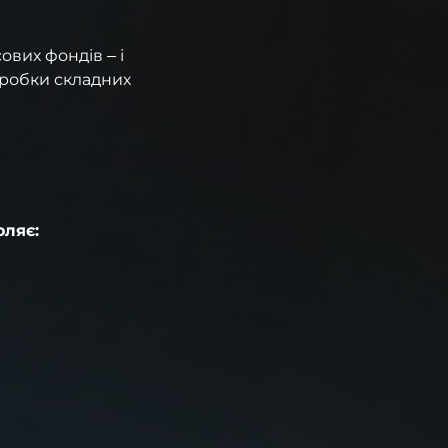
ових фондів – і
зробки складних
оляє: