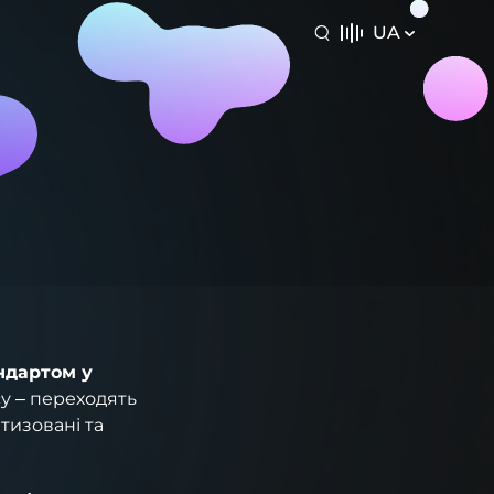
UA
ндартом у
су – переходять
тизовані та