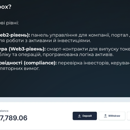
box?
і рівні:
eb2-рівень):
панель управління для компанії, портал
для роботи з активами й інвестиціями.
ра (Web3-рівень):
смарт-контракти для випуску токе
іку та операцій, програмована логіка активів.
відності (compliance):
перевірка інвесторів, керува
ляторних вимог.