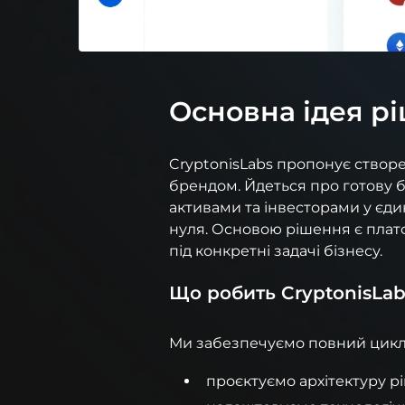
Основна ідея рі
CryptonisLabs пропонує ство
брендом. Йдеться про готову б
активами та інвесторами у єди
нуля. Основою рішення є пла
під конкретні задачі бізнесу.
Що робить CryptonisLab
Ми забезпечуємо повний цикл
проєктуємо архітектуру р