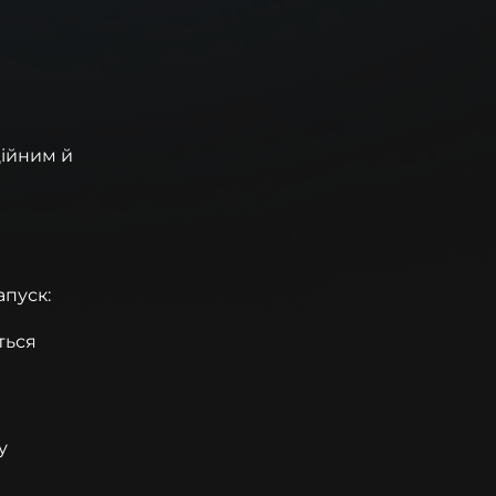
ційним й
апуск:
ться
у