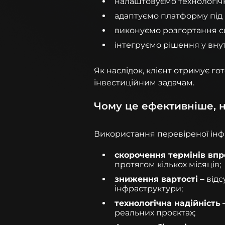
налаштовуємо технологічн
адаптуємо платформу під 
виконуємо розгортання с
інтегруємо рішення у вну
Як наслідок, клієнт отримує г
інвестиційним задачам.
Чому це ефективніше, н
Використання перевіреної інфр
скорочення термінів вп
протягом кількох місяців;
зниження вартості
– від
інфраструктури;
технологічна надійність
–
реальних проєктах;