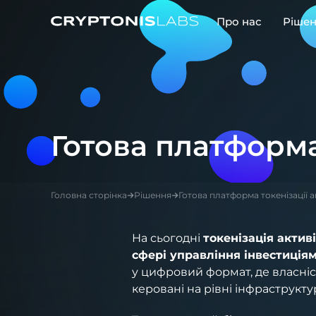
Про нас
Ріше
Play Video
Готова платформа
Головна сторінка
Рішення
Готова платформа токенізації а
На сьогодні
токенізація актив
сфері управління інвестиціям
у цифровий формат, де власніс
керовані на рівні інфраструкту