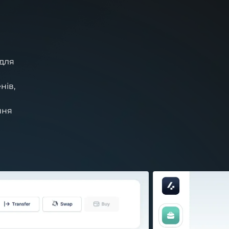
 для
нів,
ння