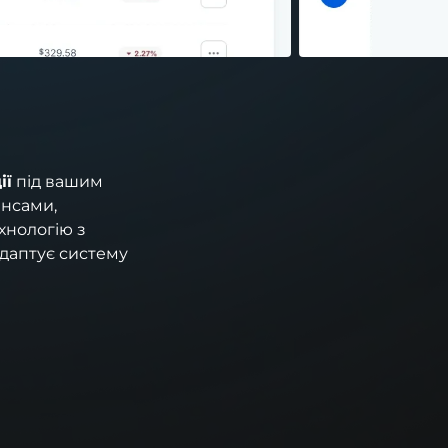
ії
під вашим
ансами,
хнологію з
 адаптує систему