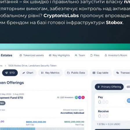
питання – як швидко і правильно запустити власну
п
егуляторним вимогам, забезпечує контроль над актива
лобальному рівні?
CryptonisLabs
пропонує впровадже
им брендом на базі готової інфраструктури
Stobox
.