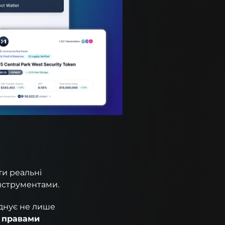
ти реальні
нструментами.
днує не лише
я правами