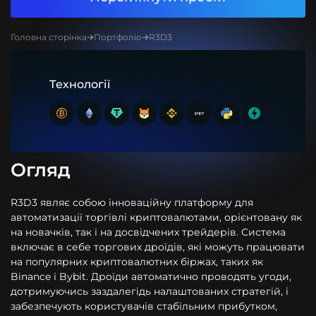
Головна сторінка
Портфоліо
R3D3
Технології
Огляд
R3D3 являє собою інноваційну платформу для
автоматизації торгівлі криптовалютами, орієнтовану як
на новачків, так і на досвідчених трейдерів. Система
включає в себе торгових дроїдів, які можуть працювати
на популярних криптовалютних біржах, таких як
Binance і Bybit. Дроїди автоматично проводять угоди,
дотримуючись заздалегідь налаштованих стратегій, і
забезпечують користувачів стабільним прибутком,