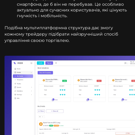
смартфона, де б він не перебував. Це особливо
актуально для сучасних користувачів, які цінують
гнучкість і мобільність.
Подібна мультиплатформна структура дає змогу
кожному трейдеру підібрати найзручніший спосіб
управління своєю торгівлею.