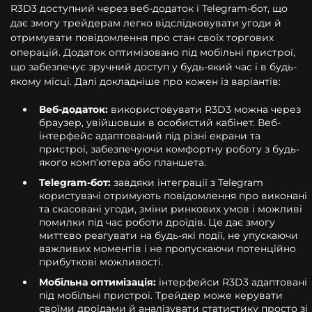
R3D3 доступний через веб-додаток і Telegram-бот, що
дає змогу трейдерам легко відслідковувати угоди й
отримувати повідомлення про стан своїх торгових
операцій. Додаток оптимізовано під мобільні пристрої,
що забезпечує зручний доступ у будь-який час і в будь-
якому місці. Далі докладніше про кожен із варіантів:
Веб-додаток:
використовувати R3D3 можна через
браузер, увійшовши в особистий кабінет. Веб-
інтерфейс адаптований під різні екрани та
пристрої, забезпечуючи комфортну роботу з будь-
якого комп’ютера або планшета.
Telegram-бот:
завдяки інтеграції з Telegram
користувачі отримують повідомлення про виконані
та скасовані угоди, зміни ринкових умов і можливі
помилки під час роботи дроїдів. Це дає змогу
миттєво реагувати на будь-які події, не упускаючи
важливих моментів і не пропускаючи потенційно
прибуткові можливості.
Мобільна оптимізація:
інтерфейси R3D3 адаптовані
під мобільні пристрої. Трейдер може керувати
своїми дроїдами й аналізувати статистику просто зі