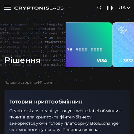
UA
scanner demo /* ge

// compiled preview • scanner demo /* ge

// compiled previ
ect – not executed

nerated for visual effect – not executed

nerated for visua
 8; const FADE_ZON

 */ const SCAN_WIDTH = 8; const FADE_ZON

 */ const SCAN_WI
ICLES = 2500; cons

E = 35; const MAX_PARTICLES = 2500; cons

E = 35; const MAX
unction clamp(n, a

t TRANSITION = 0.05; function clamp(n, a

t TRANSITION = 0.
(a, Math.min(b, n)

, b) { return Math.max(a, Math.min(b, n)

, b) { return Mat
b, t) { return a +

); } function lerp(a, b, t) { return a +

); } function ler
now = () => perfor

 (b - a) * t; } const now = () => perfor

 (b - a) * t; } c
Рішення
rng(min, max) { re

mance.now(); function rng(min, max) { re

mance.now(); func
(max - min) + min; 
turn Math.random() * (max - min) + min; 
turn Math.random(
Головна сторінка
Рішення
Готовий криптообмінник
CryptonisLabs реалізує запуск white-label обмінних
пунктів для крипто- та фінтех-бізнесу,
використовуючи готову платформу BoxExchanger
як технологічну основу. Рішення включає