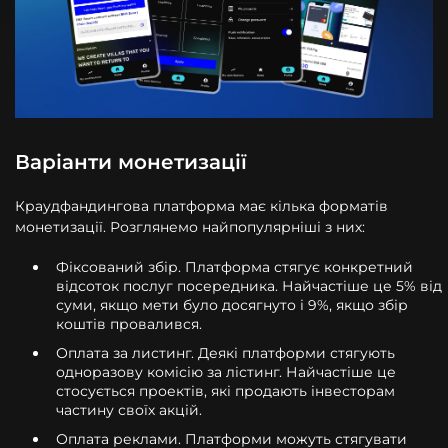
Варіанти монетизації
Краудфандингова платформа має кілька форматів
монетизації. Розглянемо найпопулярніші з них:
Фіксований збір. Платформа стягує конкретний
відсоток послуг посередника. Найчастіше це 5% від
суми, якщо мети було досягнуто і 9%, якщо збір
коштів провалився.
Оплата за листинг. Деякі платформи стягують
одноразову комісію за лістинг. Найчастіше це
стосується проектів, які продають інвесторам
частину своїх акцій.
Оплата реклами. Платформи можуть стягувати