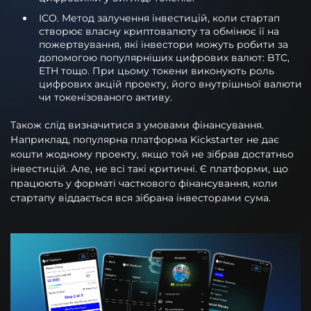
ICO. Метод залучення інвестицій, коли стартап
створює власну криптовалюту та обмінює її на
пожертвування, які інвестори можуть робити за
допомогою популярніших цифрових валют: BTC,
ETH тощо. При цьому токени виконують роль
цифрових акцій проекту, його внутрішньої валюти
чи токенізованого активу.
Також слід визначитися з умовами фінансування.
Наприклад, популярна платформа Kickstarter не дає
кошти жодному проекту, якщо той не зібрав достатньо
інвестицій. Але, не всі такі критичні. Є платформи, що
працюють у форматі часткового фінансування, коли
стартапу віддається вся зібрана інвесторами сума.