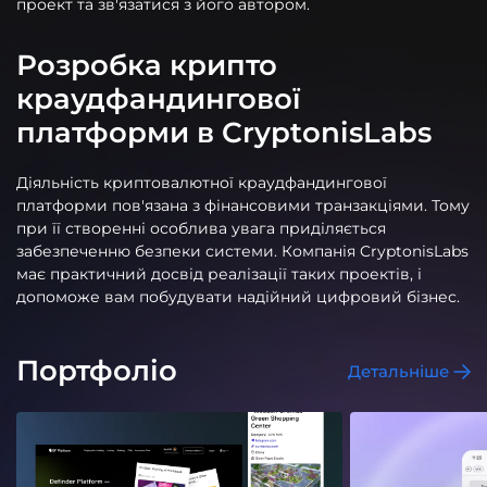
проект та зв'язатися з його автором.
Розробка крипто
краудфандингової
платформи в CryptonisLabs
Діяльність криптовалютної краудфандингової
платформи пов'язана з фінансовими транзакціями. Тому
при її створенні особлива увага приділяється
забезпеченню безпеки системи. Компанія CryptonisLabs
має практичний досвід реалізації таких проектів, і
допоможе вам побудувати надійний цифровий бізнес.
Портфоліо
Детальніше