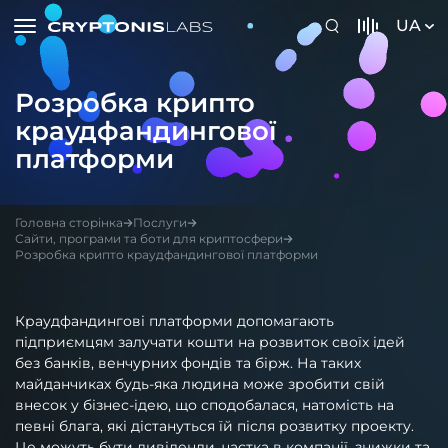
UA
Розробка крипто
краудфандингової
платформи
Головна сторінка
Послуги
Сайти, програми та боти для криптосфери
Розробка крипто краудфандингової платформи
Краудфандингові платформи допомагають
підприємцям залучати кошти на розвиток своїх ідей
без банків, венчурних фондів та бірж. На таких
майданчиках будь-яка людина може зробити свій
внесок у бізнес-ідею, що сподобалася, натомість на
певні блага, які дістануться їй після розвитку проекту.
Це можуть бути дивіденди, частка в компанії, знижки та