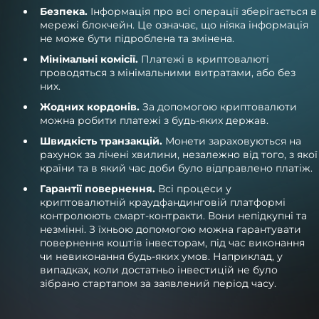
Безпека.
Інформація про всі операції зберігається в
мережі блокчейн. Це означає, що ніяка інформація
не може бути підроблена та змінена.
Мінімальні комісії.
Платежі в криптовалюті
проводяться з мінімальними витратами, або без
них.
Жодних кордонів.
За допомогою криптовалюти
можна робити платежі з будь-яких держав.
Швидкість транзакцій.
Монети зараховуються на
рахунок за лічені хвилини, незалежно від того, з якої
країни та в який час доби було відправлено платіж.
Гарантії повернення.
Всі процеси у
криптовалютній краудфандинговій платформі
контролюють смарт-контракти. Вони непідкупні та
незмінні. З їхньою допомогою можна гарантувати
повернення коштів інвесторам, під час виконання
чи невиконання будь-яких умов. Наприклад, у
випадках, коли достатньо інвестицій не було
зібрано стартапом за заявлений період часу.