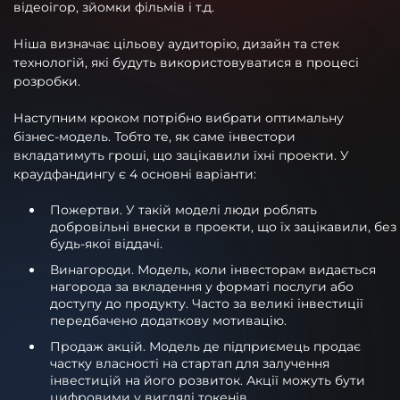
відеоігор, зйомки фільмів і т.д.
Ніша визначає цільову аудиторію, дизайн та стек
технологій, які будуть використовуватися в процесі
розробки.
Наступним кроком потрібно вибрати оптимальну
бізнес-модель. Тобто те, як саме інвестори
вкладатимуть гроші, що зацікавили їхні проекти. У
краудфандингу є 4 основні варіанти:
Пожертви. У такій моделі люди роблять
добровільні внески в проекти, що їх зацікавили, без
будь-якої віддачі.
Винагороди. Модель, коли інвесторам видається
нагорода за вкладення у форматі послуги або
доступу до продукту. Часто за великі інвестиції
передбачено додаткову мотивацію.
Продаж акцій. Модель де підприємець продає
частку власності на стартап для залучення
інвестицій на його розвиток. Акції можуть бути
цифровими у вигляді токенів.