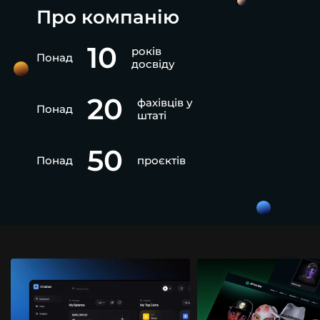
Про компанію
10
років
Понад
досвіду
20
фахівців у
Понад
штаті
50
Понад
проєктів