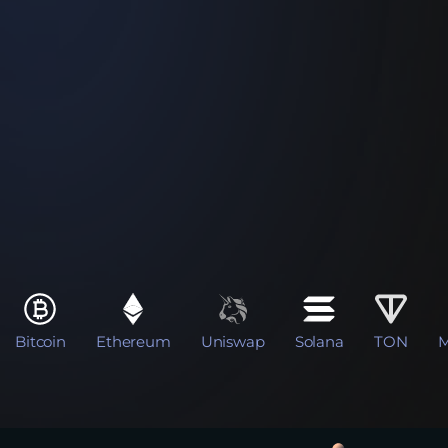
Bitcoin
Ethereum
Uniswap
Solana
TON
M