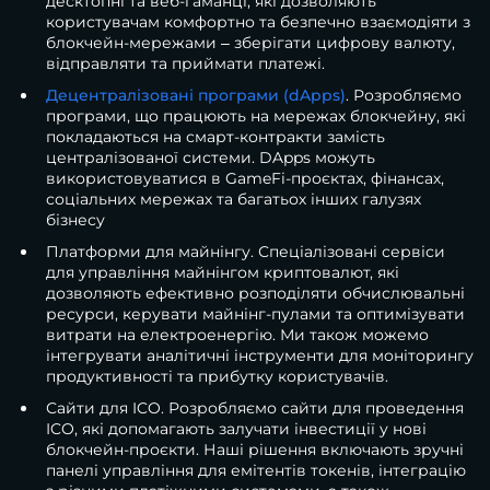
десктопні та веб-гаманці, які дозволяють
користувачам комфортно та безпечно взаємодіяти з
блокчейн-мережами – зберігати цифрову валюту,
відправляти та приймати платежі.
Децентралізовані програми (dApps)
. Розробляємо
програми, що працюють на мережах блокчейну, які
покладаються на смарт-контракти замість
централізованої системи. DApps можуть
використовуватися в GameFi-проєктах, фінансах,
соціальних мережах та багатьох інших галузях
бізнесу
Платформи для майнінгу. Спеціалізовані сервіси
для управління майнінгом криптовалют, які
дозволяють ефективно розподіляти обчислювальні
ресурси, керувати майнінг-пулами та оптимізувати
витрати на електроенергію. Ми також можемо
інтегрувати аналітичні інструменти для моніторингу
продуктивності та прибутку користувачів.
Сайти для ICO. Розробляємо сайти для проведення
ICO, які допомагають залучати інвестиції у нові
блокчейн-проєкти. Наші рішення включають зручні
панелі управління для емітентів токенів, інтеграцію